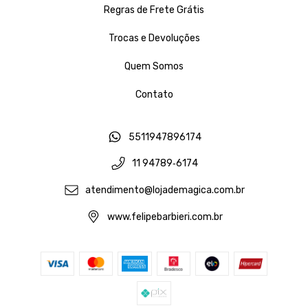
Regras de Frete Grátis
Trocas e Devoluções
Quem Somos
Contato
5511947896174
11 94789‑6174‬
atendimento@lojademagica.com.br
www.felipebarbieri.com.br