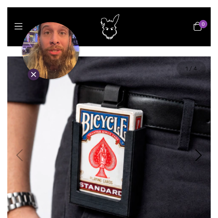
0
1
/
4