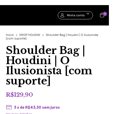
0
Minha conta
Início
>
DROP HOUDINI
>
Shoulder Bag | Houdini | O Ilusionista
[com suporte]
Shoulder Bag |
Houdini | O
Ilusionista [com
suporte]
R$129,90
3
x de
R$43,30
sem juros