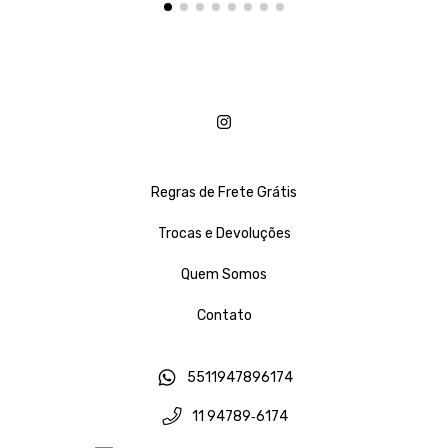
Regras de Frete Grátis
Trocas e Devoluções
Quem Somos
Contato
5511947896174
11 94789‑6174‬