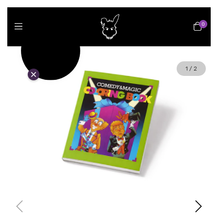
0
1
/
2