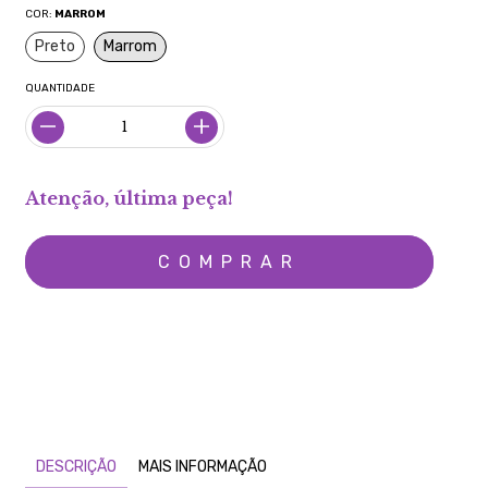
COR:
MARROM
Preto
Marrom
QUANTIDADE
Atenção, última peça!
MEIOS DE ENVIO
CALCULAR
Não sei meu CEP
DESCRIÇÃO
MAIS INFORMAÇÃO