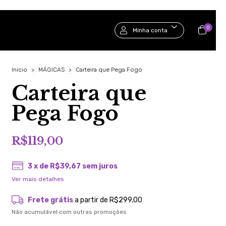
0
Minha conta
Início
>
MÁGICAS
>
Carteira que Pega Fogo
Carteira que
Pega Fogo
R$119,00
3
x de
R$39,67
sem juros
Ver mais detalhes
Frete grátis
a partir de
R$299,00
Não acumulável com outras promoções