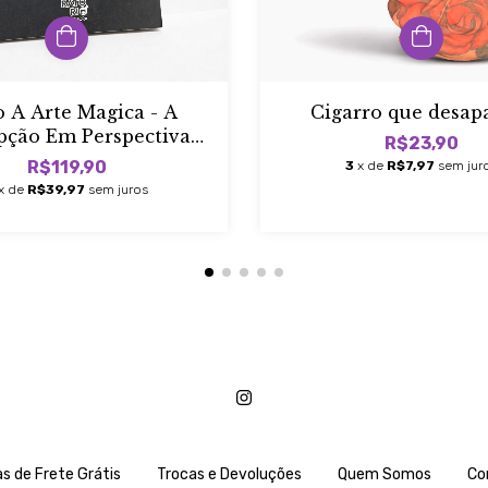
o A Arte Magica - A
Cigarro que desap
pção Em Perspectiva
R$23,90
Guilherme Avila)
R$119,90
3
x de
R$7,97
sem jur
x de
R$39,97
sem juros
s de Frete Grátis
Trocas e Devoluções
Quem Somos
Co