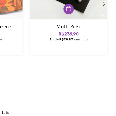
arece
Multi Peek
R$239,90
os
3
x de
R$79,97
sem juros
ntato