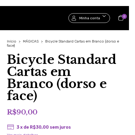
0
Minha conta
Início
>
MÁGICAS
>
Bicycle Standard Cartas em Branco (dorso e
face)
Bicycle Standard
Cartas em
Branco (dorso e
face)
R$90,00
3
x de
R$30,00
sem juros