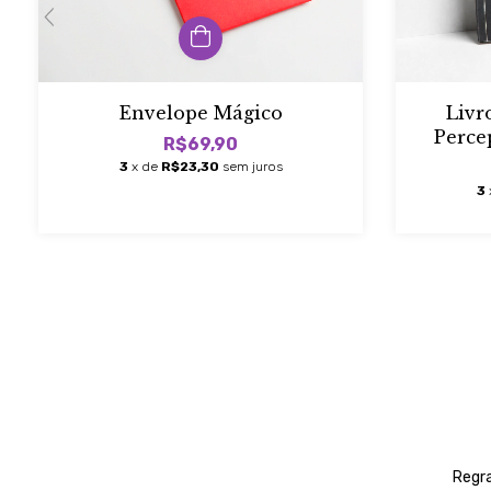
Envelope Mágico
Livr
Perce
R$69,90
(
3
x de
R$23,30
sem juros
3
Regra