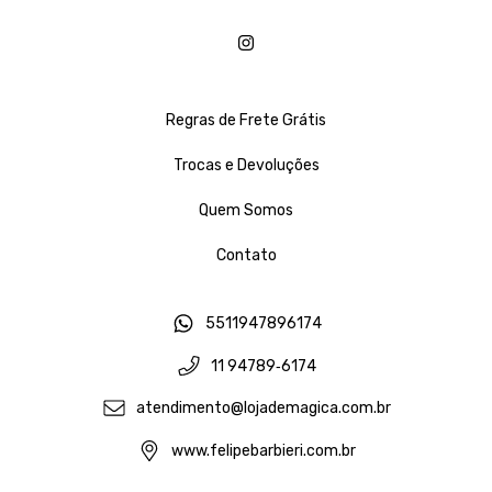
Regras de Frete Grátis
Trocas e Devoluções
Quem Somos
Contato
5511947896174
11 94789‑6174‬
atendimento@lojademagica.com.br
www.felipebarbieri.com.br