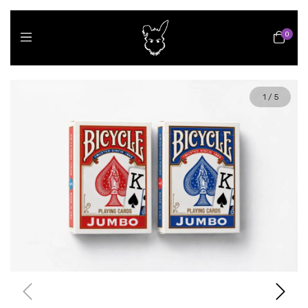
0
1
/
5