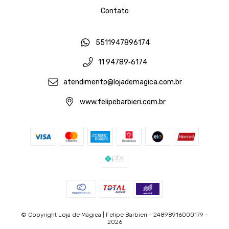
Contato
5511947896174
11 94789‑6174‬
atendimento@lojademagica.com.br
www.felipebarbieri.com.br
© Copyright Loja de Mágica | Felipe Barbieri - 24898916000179 -
2026