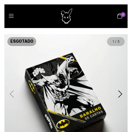
0
ESGOTADO
1
/
3