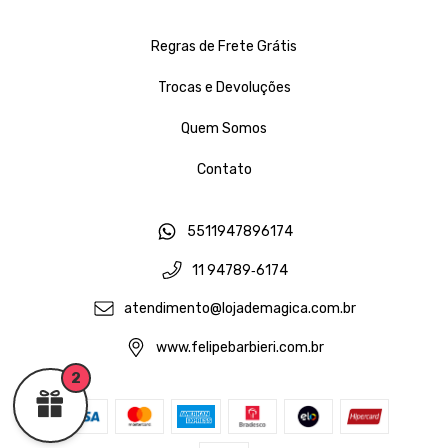
Regras de Frete Grátis
Trocas e Devoluções
Quem Somos
Contato
5511947896174
11 94789‑6174‬
atendimento@lojademagica.com.br
www.felipebarbieri.com.br
2