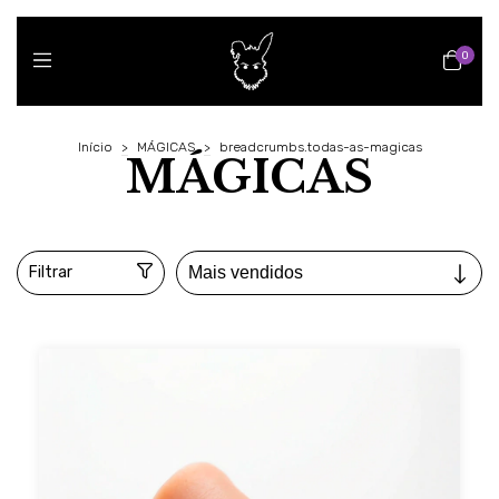
0
Início
>
MÁGICAS
>
breadcrumbs.todas-as-magicas
MÁGICAS
Filtrar