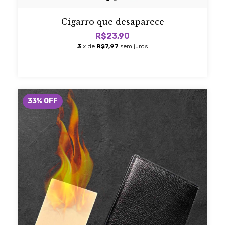
Cigarro que desaparece
R$23,90
3
x de
R$7,97
sem juros
33
%
OFF