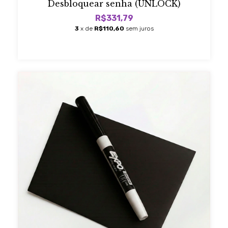
Desbloquear senha (UNLOCK)
R$331,79
3
x de
R$110,60
sem juros